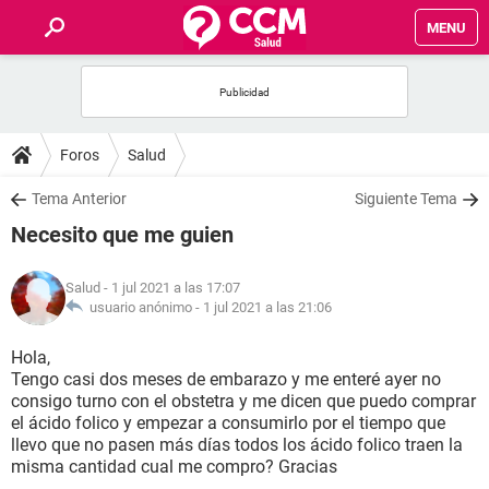
MENU
INICIO
FOROS
Foros
Salud
SALUD
Tema Anterior
Siguiente Tema
Necesito que me guien
FAMILIA
Salud
- 1 jul 2021 a las 17:07
NUTRICIÓN
usuario anónimo -
1 jul 2021 a las 21:06
Hola,
BIENESTAR
Tengo casi dos meses de embarazo y me enteré ayer no
consigo turno con el obstetra y me dicen que puedo comprar
SEXUALIDAD
el ácido folico y empezar a consumirlo por el tiempo que
llevo que no pasen más días todos los ácido folico traen la
misma cantidad cual me compro? Gracias
GLOSARIO