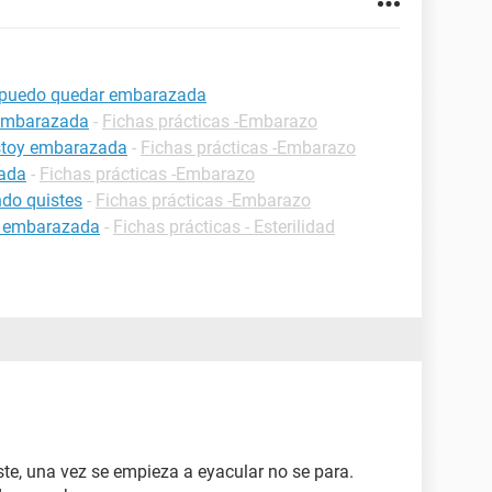
er puedo quedar embarazada
 embarazada
-
Fichas prácticas -Embarazo
estoy embarazada
-
Fichas prácticas -Embarazo
zada
-
Fichas prácticas -Embarazo
do quistes
-
Fichas prácticas -Embarazo
r embarazada
-
Fichas prácticas - Esterilidad
te, una vez se empieza a eyacular no se para.