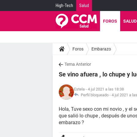
High-Tech
Salud
FOROS
SALUD
Foros
Embarazo
Tema Anterior
Se vino afuera , lo chupe y l
Estela
- 4 jul 2021 a las 18:38
Perfil bloqueado -
4 jul 2021 a la
Hola, Tuve sexo con mi novio , y el s
que salió lo chupe , después de uno
embarazo ?