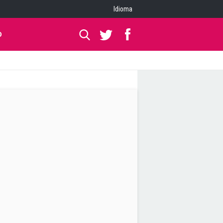
Idioma
O