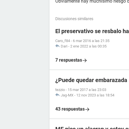
Obviamente hay muchisimo riesgo 
Discusiones similares
El preservativo se resbalo ha
Caro_f84
-
6 mar 2016 a las 21:35
Dari
-
2 ene 2022 a las 00:35
7 respuestas
¿Puede quedar embarazada si
tezzio
-
15 mar 2017 a las 23:03
Jag-MX
-
12 nov 2023 a las 18:54
43 respuestas