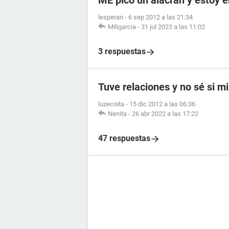
ME pico un alacran y estoy
lesperan
-
6 sep 2012 a las 21:34
Miligarcia
-
31 jul 2023 a las 11:02
3 respuestas
Tuve relaciones y no sé si mi
luzecoita
-
15 dic 2012 a las 06:36
Nenita
-
26 abr 2022 a las 17:22
47 respuestas