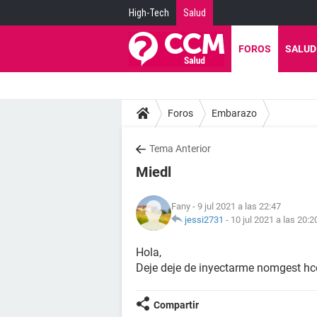
High-Tech
Salud
FOROS
SALUD
Foros
Embarazo
Tema Anterior
Miedl
Fany
- 9 jul 2021 a las 22:47
jessi2731
-
10 jul 2021 a las 20:2
Hola,
Deje deje de inyectarme nomgest hc
Compartir