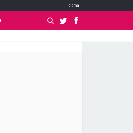
Idioma
O