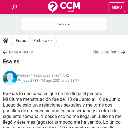
MENU
INICIO
FOROS
Foros
Embarazo
SALUD
Tema Anterior
Siguiente Tema
Esa es
FAMILIA
Melisa
- 14 ago 2021 a las 17:42
NUTRICIÓN
jessi2731
-
14 ago 2021 a las 18:17
Buenas lo que pasa es que no me llega el periodo
BIENESTAR
Mi última menstruación fue del 13 de Junio al 18 de Junio.
Luego de ésto tuve relaciones sexuales y me tomé dos
SEXUALIDAD
pastillas de emergencia una en una semana y la otra a la
siguiente semana. Y desde eso no me llega, en Julio no me
llegó y éste mes (agosto) tampoco me ha venido. Lo único
GLOSARIO
que tuve fue un flujo café el 10 de agosto y solo ese día