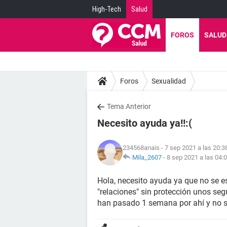
High-Tech
Salud
FOROS
SALUD
Foros
Sexualidad
Tema Anterior
Necesito ayuda ya!!:(
234568anais
- 7 sep 2021 a las 20:3
Mila_2607
-
8 sep 2021 a las 04:
Hola, necesito ayuda ya que no se 
"relaciones" sin protección unos s
han pasado 1 semana por ahí y no s