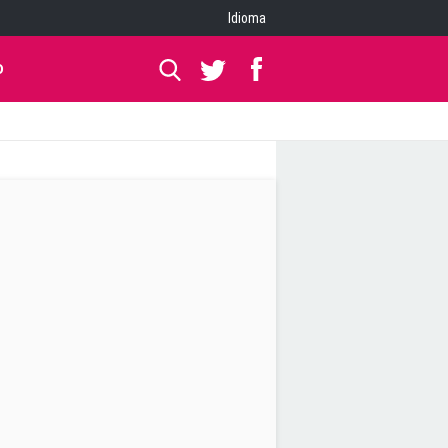
Idioma
O