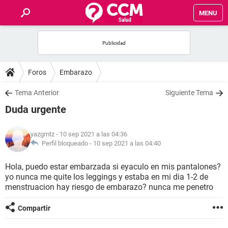
MENU
INICIO
FOROS
Foros
Embarazo
SALUD
Tema Anterior
Siguiente Tema
Duda urgente
FAMILIA
yazgmtz
- 10 sep 2021 a las 04:36
NUTRICIÓN
Perfil bloqueado -
10 sep 2021 a las 04:40
Hola, puedo estar embarzada si eyaculo en mis pantalones?
BIENESTAR
yo nunca me quite los leggings y estaba en mi dia 1-2 de
menstruacion hay riesgo de embarazo? nunca me penetro
SEXUALIDAD
Compartir
GLOSARIO