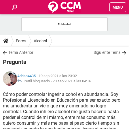
MENU
INICIO
FOROS
Foros
Alcohol
SALUD
Tema Anterior
Siguiente Tema
Pregunta
FAMILIA
Adrian4435
- 19 sep 2021 a las 23:32
NUTRICIÓN
Perfil bloqueado -
20 sep 2021 a las 04:16
Cómo poder controlar ingerir alcohol en abundancia. Soy
BIENESTAR
Profesional Licenciado en Educación para ser exacto pero
me amedrenta un vicio que muy amenudo no logro
SEXUALIDAD
controlar. Cuando inhiero alcohol me gusta hacerlo hasta
perder el control de mi mismo, entre más consumo más
quiero consumir, y más me pasa si paso cierto tiempo sin
GLOSARIO
consumir, cuando lo ago hasta que no llegue al maximo