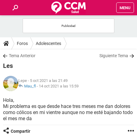
MENU
INICIO
FOROS
Foros
Adolescentes
SALUD
Tema Anterior
Siguiente Tema
Les
FAMILIA
Lepe
- 5 oct 2021 a las 21:49
NUTRICIÓN
Mau_fl
-
14 oct 2021 a las 15:59
Hola,
BIENESTAR
Mi problema es que desde hace tres meses me dan dolores
como cólicos en mi vientre aunque no me esté bajando todo
SEXUALIDAD
el mes me da
Compartir
GLOSARIO