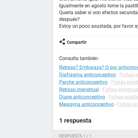
Igualmente en agosto tome la pasti
Quería saber si son efectos secunda
después?
Estoy un poco asustada, por favor 
Compartir
Consulta también:
Retraso? Embaraza? O por anticonc
Diafragma anticonceptivo
-
Fichas p
Parche anticonceptivo
-
Fichas prác
Retraso menstrual
-
Fichas prácticas
Diane anticonceptivo
-
Fichas práct
Mesigyna anticonceptivo
-
Fichas pr
1 respuesta
RESPUESTA 1 / 1