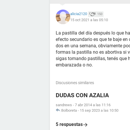
alicia2120
150
15 oct 2021 a las 05:10
La pastilla del día después lo que ha
efecto secundario es que te baje e
dos en una semana, obviamente pod
formas la pastilla no es abortiva s
sigas tomando pastillas, tenés que h
embarazada o no.
Discusiones similares
DUDAS CON AZALIA
sandrews
-
7 abr 2014 a las 11:16
Bolboreta
-
15 sep 2023 a las 10:50
5 respuestas