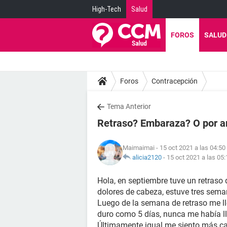
High-Tech
Salud
FOROS
SALUD
Foros
Contracepción
Tema Anterior
Retraso? Embaraza? O por a
Maimaimai
- 15 oct 2021 a las 04:50
alicia2120
-
15 oct 2021 a las 05:
Hola, en septiembre tuve un retraso
dolores de cabeza, estuve tres sem
Luego de la semana de retraso me l
duro como 5 días, nunca me había l
Últimamente igual me siento más c