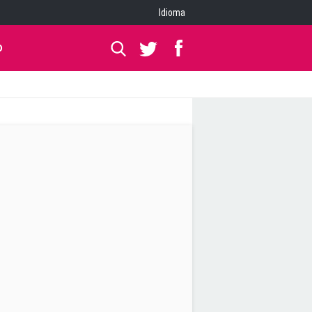
Idioma
O