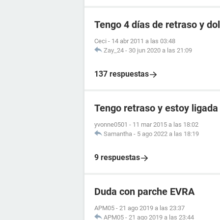
Tengo 4 días de retraso y d
Ceci
-
14 abr 2011 a las 03:48
Zay_24
-
30 jun 2020 a las 21:09
137 respuestas
Tengo retraso y estoy ligada
yvonne0501
-
11 mar 2015 a las 18:02
Samantha
-
5 ago 2022 a las 18:19
9 respuestas
Duda con parche EVRA
APM05
-
21 ago 2019 a las 23:37
APM05
-
21 ago 2019 a las 23:44