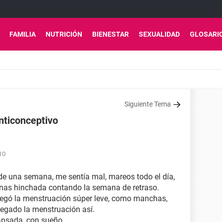
FAMILIA
NUTRICIÓN
BIENESTAR
SEXUALIDAD
GLOSARI
Siguiente Tema
nticonceptivo
10
 de una semana, me sentía mal, mareos todo el día,
anas hinchada contando la semana de retraso.
legó la menstruación súper leve, como manchas,
legado la menstruación así.
ansada, con sueño.