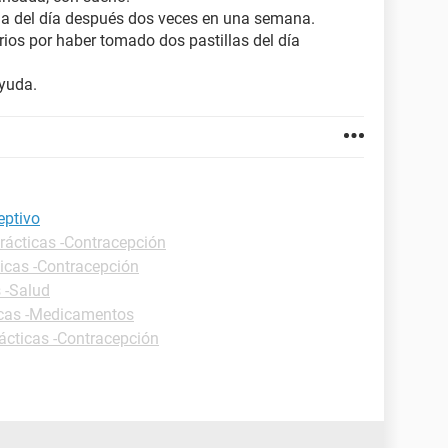
lla del día después dos veces en una semana.
rios por haber tomado dos pastillas del día
ayuda.
eptivo
rácticas -Contracepción
ticas -Contracepción
 -Salud
icas -Medicamentos
ácticas -Contracepción