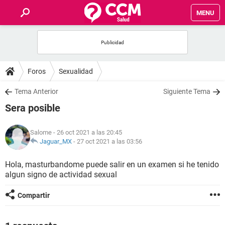
MENU
INICIO
FOROS
Foros
Sexualidad
SALUD
Tema Anterior
Siguiente Tema
Sera posible
FAMILIA
Salome
- 26 oct 2021 a las 20:45
NUTRICIÓN
Jaguar_MX
-
27 oct 2021 a las 03:56
Hola, masturbandome puede salir en un examen si he tenido
BIENESTAR
algun signo de actividad sexual
SEXUALIDAD
Compartir
GLOSARIO