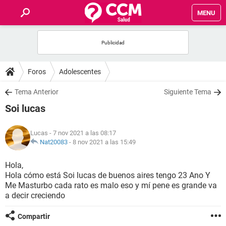
MENU
INICIO
FOROS
Foros
Adolescentes
SALUD
Tema Anterior
Siguiente Tema
Soi lucas
FAMILIA
Lucas
- 7 nov 2021 a las 08:17
NUTRICIÓN
Nat20083
-
8 nov 2021 a las 15:49
Hola,
BIENESTAR
Hola cómo está Soi lucas de buenos aires tengo 23 Ano Y
Me Masturbo cada rato es malo eso y mí pene es grande va
SEXUALIDAD
a decir creciendo
Compartir
GLOSARIO