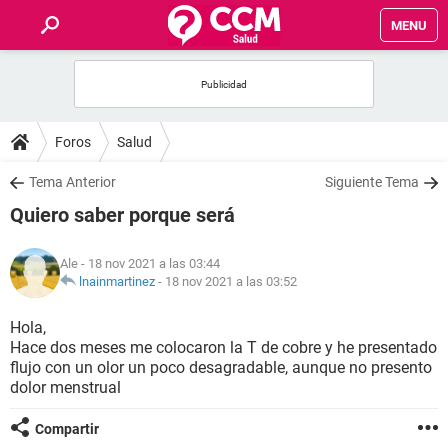
MENU
INICIO
FOROS
Foros
Salud
SALUD
Tema Anterior
Siguiente Tema
Quiero saber porque será
FAMILIA
Ale
- 18 nov 2021 a las 03:44
NUTRICIÓN
lnainmartinez
-
18 nov 2021 a las 03:52
Hola,
BIENESTAR
Hace dos meses me colocaron la T de cobre y he presentado
flujo con un olor un poco desagradable, aunque no presento
SEXUALIDAD
dolor menstrual
Compartir
GLOSARIO