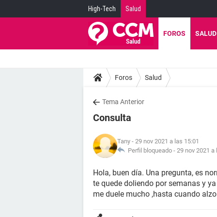
High-Tech
Salud
FOROS
SALUD
Foros
Salud
Tema Anterior
Consulta
Tany
- 29 nov 2021 a las 15:01
Perfil bloqueado -
29 nov 2021 a 
Hola, buen día. Una pregunta, es no
te quede doliendo por semanas y y
me duele mucho ,hasta cuando alzo 