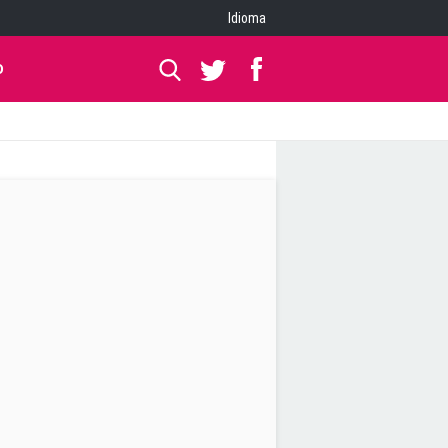
Idioma
O