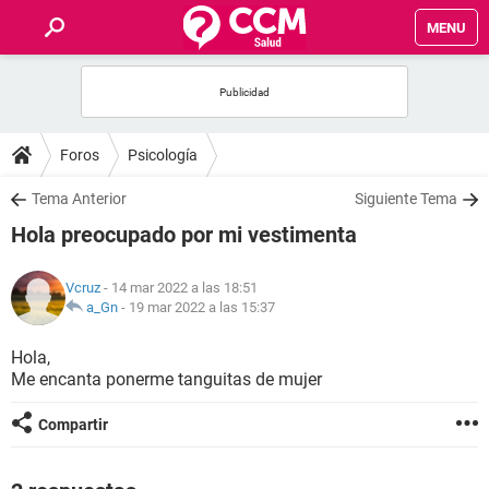
MENU
INICIO
FOROS
Foros
Psicología
SALUD
Tema Anterior
Siguiente Tema
Hola preocupado por mi vestimenta
FAMILIA
Vcruz
- 14 mar 2022 a las 18:51
NUTRICIÓN
a_Gn
-
19 mar 2022 a las 15:37
Hola,
BIENESTAR
Me encanta ponerme tanguitas de mujer
SEXUALIDAD
Compartir
GLOSARIO