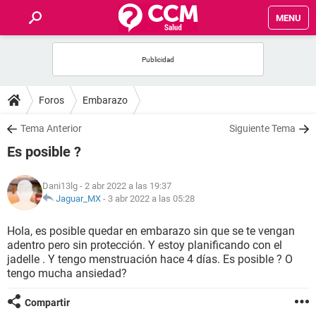
MENU
INICIO
FOROS
Foros
Embarazo
SALUD
Tema Anterior
Siguiente Tema
Es posible ?
FAMILIA
Dani13lg
- 2 abr 2022 a las 19:37
NUTRICIÓN
Jaguar_MX
-
3 abr 2022 a las 05:28
Hola, es posible quedar en embarazo sin que se te vengan
BIENESTAR
adentro pero sin protección. Y estoy planificando con el
jadelle . Y tengo menstruación hace 4 días. Es posible ? O
SEXUALIDAD
tengo mucha ansiedad?
Compartir
GLOSARIO