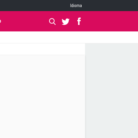
Idioma
O