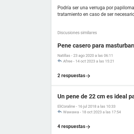
Podría ser una verruga por papiloma
tratamiento en caso de ser necesario
Discusiones similares
Pene casero para masturba
Natillas
-
23 ago 2020 a las 06:11
Afree
-
14 oct 2023 a las 15:21
2 respuestas
Un pene de 22 cm es ideal p
EliCoraline
-
16 jul 2018 a las 10:33
Wawawa
-
18 oct 2023 a las 17:54
4 respuestas