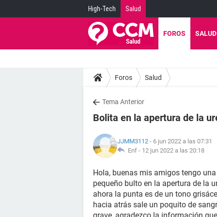
High-Tech
Salud
FOROS
SALUD
Foros
Salud
Tema Anterior
Bolita en la apertura de la u
JJMM3112
- 6 jun 2022 a las 07:31
Enf -
12 jun 2022 a las 20:18
Hola, buenas mis amigos tengo una 
pequeño bulto en la apertura de la ur
ahora la punta es de un tono grisáce
hacia atrás sale un poquito de sangr
grave, agradezco la información qu