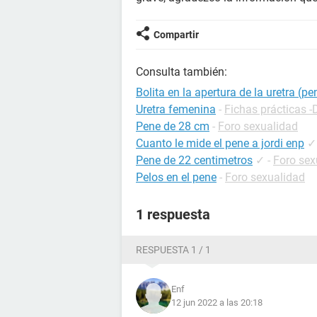
Compartir
Consulta también:
Bolita en la apertura de la uretra (pe
Uretra femenina
-
Fichas prácticas -
Pene de 28 cm
-
Foro sexualidad
Cuanto le mide el pene a jordi enp
✓
Pene de 22 centimetros
✓
-
Foro sex
Pelos en el pene
-
Foro sexualidad
1 respuesta
RESPUESTA 1 / 1
Enf
12 jun 2022 a las 20:18