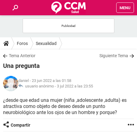
MENU
INICIO
FOROS
Foros
Sexualidad
SALUD
Tema Anterior
Siguiente Tema
Una pregunta
FAMILIA
daniel
- 23 jun 2022 a las 01:58
NUTRICIÓN
usuario anónimo -
3 jul 2022 a las 23:55
¿desde que edad una mujer (niña ,adolescente ,adulta) es
BIENESTAR
atractiva como objeto de deseo desde un punto
neurobiológico ante los ojos de un hombre y porque?
SEXUALIDAD
Compartir
GLOSARIO