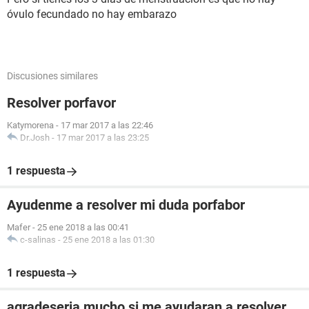
óvulo fecundado no hay embarazo
Discusiones similares
Resolver porfavor
Katymorena
-
17 mar 2017 a las 22:46
Dr.Josh
-
17 mar 2017 a las 23:25
1 respuesta
Ayudenme a resolver mi duda porfabor
Mafer
-
25 ene 2018 a las 00:41
c-salinas
-
25 ene 2018 a las 01:30
1 respuesta
agradeseria mucho si me ayudaran a resolver