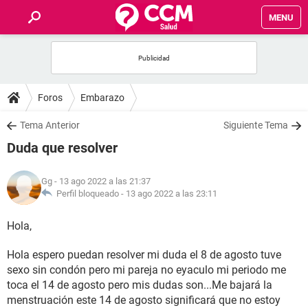
MENU
INICIO
FOROS
Foros
Embarazo
SALUD
Tema Anterior
Siguiente Tema
Duda que resolver
FAMILIA
Gg
- 13 ago 2022 a las 21:37
NUTRICIÓN
Perfil bloqueado -
13 ago 2022 a las 23:11
Hola,
BIENESTAR
Hola espero puedan resolver mi duda el 8 de agosto tuve
SEXUALIDAD
sexo sin condón pero mi pareja no eyaculo mi periodo me
toca el 14 de agosto pero mis dudas son...Me bajará la
GLOSARIO
menstruación este 14 de agosto significará que no estoy