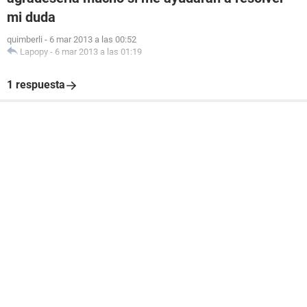
mi duda
quimberli
-
6 mar 2013 a las 00:52
Lapopy
-
6 mar 2013 a las 01:19
1 respuesta