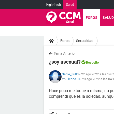
High-Tech
Salud
FOROS
SALUD
Foros
Sexualidad
Tema Anterior
¿soy asexual?
Resuelto
Nadie_3683
- 22 ago 2022 a las 14:0
Flecha10
-
23 ago 2022 a las 04:
Hace poco me toque a misma, no pude
comprendí que es la soledad, aunqu