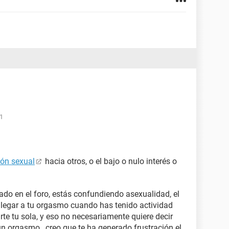
41
ión sexual
hacia otros, o el bajo o nulo interés o
ado en el foro, estás confundiendo asexualidad, el
 llegar a tu orgasmo cuando has tenido actividad
te tu sola, y eso no necesariamente quiere decir
un orgasmo, creo que te ha generado frustración el