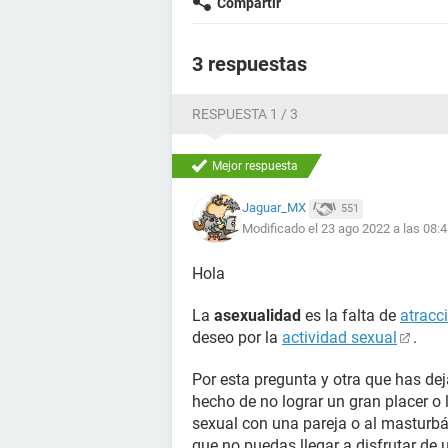
Compartir
3 respuestas
RESPUESTA 1 / 3
Mejor respuesta
Jaguar_MX
551
Modificado el 23 ago 2022 a las 08:
Hola
La
asexualidad
es la falta de
atracc
deseo por la
actividad sexual
.
Por esta pregunta y otra que has dej
hecho de no lograr un gran placer o
sexual con una pareja o al masturbár
que no puedas llegar a disfrutar de 