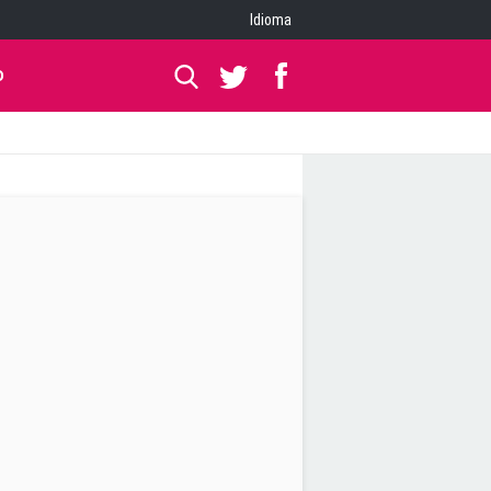
Idioma
O