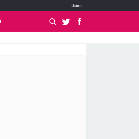
Idioma
O