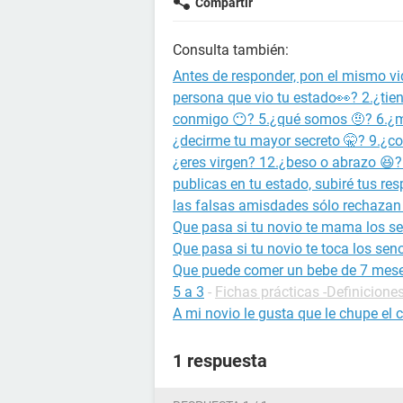
Compartir
Consulta también:
Antes de responder, pon el mismo vi
persona que vio tu estado👀? 2.¿tie
conmigo 😶? 5.¿qué somos 🤨? 6.¿me
¿decirme tu mayor secreto 🤫? 9.¿co
¿eres virgen? 12.¿beso o abrazo 😆? 
publicas en tu estado, subiré tus re
las falsas amisdades sólo rechazan
Que pasa si tu novio te mama los s
Que pasa si tu novio te toca los sen
Que puede comer un bebe de 7 mes
5 a 3
-
Fichas prácticas -Definicione
A mi novio le gusta que le chupe el 
1 respuesta