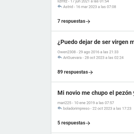
lizmtz
-
17 jun 2021 a las 01:54
Astrid
-
16 mar 2023 a las 07:08
7 respuestas
¿Puedo dejar de ser virgen 
Owen2308
-
29 ago 2016 a las 21:33
AriGuevara
-
28 oct 2023 a las 02:24
89 respuestas
Mi novio me chupo el pezón 
mari225
-
10 ene 2019 a las 07:57
boladorimpreso
-
22 oct 2023 a las 17:23
5 respuestas