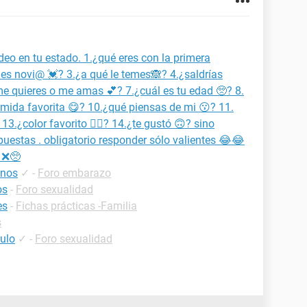
deo en tu estado. 1.¿qué eres con la primera
nes novi@ 💓? 3.¿a qué le temes🙈? 4.¿saldrías
 quieres o me amas 💕? 7.¿cuál es tu edad 🥺? 8.
mida favorita 😋? 10.¿qué piensas de mi 😗? 11.
13.¿color favorito 👌🏻? 14.¿te gustó 🙃? sino
spuestas . obligatorio responder sólo valientes 😂😂
 ❌🥺
enos
✓
-
Foro embarazo
os
-
Foro sexualidad
es
-
Fichas prácticas -Familia
s
culo
✓
-
Foro sexualidad