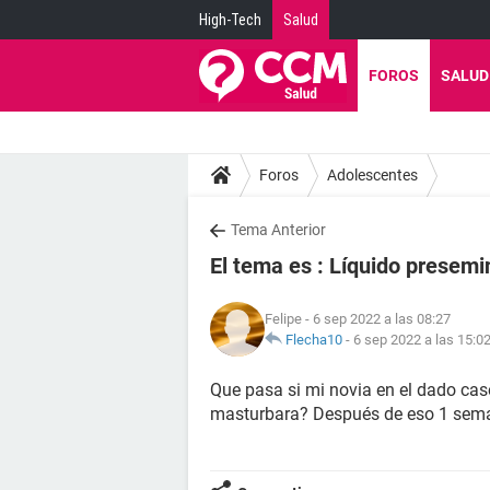
High-Tech
Salud
FOROS
SALUD
Foros
Adolescentes
Tema Anterior
El tema es : Líquido presemi
Felipe
- 6 sep 2022 a las 08:27
Flecha10
-
6 sep 2022 a las 15:0
Que pasa si mi novia en el dado cas
masturbara? Después de eso 1 seman