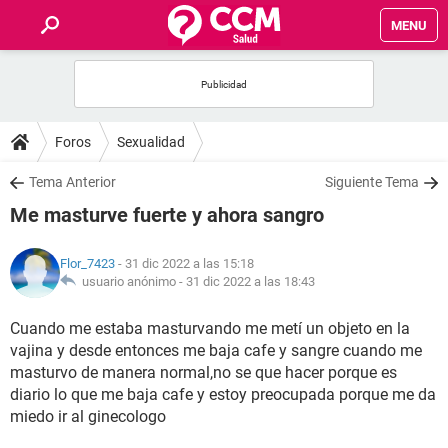
MENU
INICIO
FOROS
Foros
Sexualidad
SALUD
Tema Anterior
Siguiente Tema
Me masturve fuerte y ahora sangro
FAMILIA
Flor_7423
- 31 dic 2022 a las 15:18
NUTRICIÓN
usuario anónimo -
31 dic 2022 a las 18:43
Cuando me estaba masturvando me metí un objeto en la
BIENESTAR
vajina y desde entonces me baja cafe y sangre cuando me
masturvo de manera normal,no se que hacer porque es
SEXUALIDAD
diario lo que me baja cafe y estoy preocupada porque me da
miedo ir al ginecologo
GLOSARIO