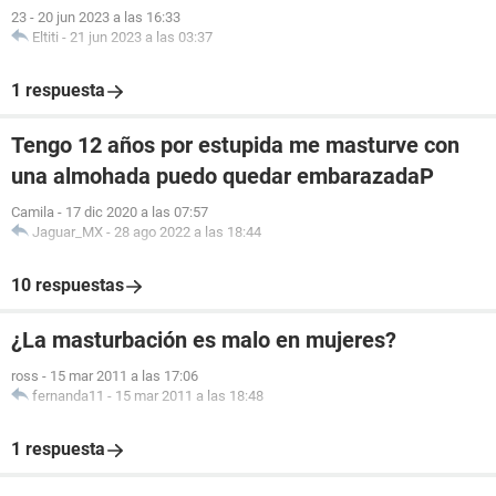
23
-
20 jun 2023 a las 16:33
Eltiti
-
21 jun 2023 a las 03:37
1 respuesta
Tengo 12 años por estupida me masturve con
una almohada puedo quedar embarazadaP
Camila
-
17 dic 2020 a las 07:57
Jaguar_MX
-
28 ago 2022 a las 18:44
10 respuestas
¿La masturbación es malo en mujeres?
ross
-
15 mar 2011 a las 17:06
fernanda11
-
15 mar 2011 a las 18:48
1 respuesta