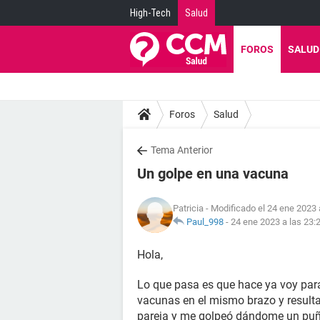
High-Tech
Salud
FOROS
SALUD
Foros
Salud
Tema Anterior
Un golpe en una vacuna
Patricia
- Modificado el 24 ene 2023 
Paul_998
-
24 ene 2023 a las 23:
Hola,
Lo que pasa es que hace ya voy par
vacunas en el mismo brazo y resulta
pareja y me golpeó dándome un puño