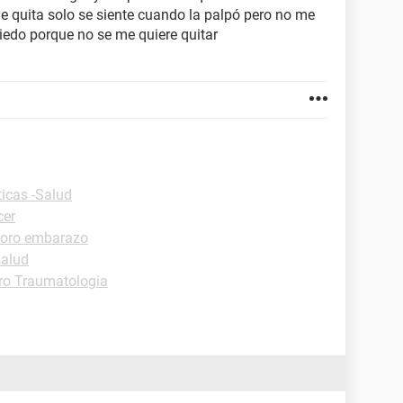
me quita solo se siente cuando la palpó pero no me
iedo porque no se me quiere quitar
ticas -Salud
cer
oro embarazo
salud
ro Traumatologia