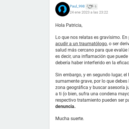
Paul_998
6
24 ene 2023 a las 23:22
Hola Patricia,
Lo que nos relatas es gravísimo. En 
acudir a un traumatólogo
, o ser der
salud más cercano para que evalúe 
es decir, una inflamación que puede
debería haber interferido en la efic
Sin embargo, y en segundo lugar, el 
sumamente grave, por lo que debes b
zona geográfica y buscar asesoría j
a ti (o bien, sufra una condena mayo
respectivo tratamiento pueden ser pa
denuncia.
Mucha suerte.