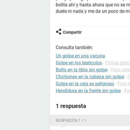
bolita ahí y hasta ahora que no se 
duele ni nada y me da un poco de m
Compartir
Consulta también:
Un golpe en una vacuna
Golpe en los testiculos
-
Fichas prác
Bulto en la tibia sin golpe
-
Foro cán
Chichones en la cabeza sin golpe
-
F
Golpe en la ceja es peligroso
-
Foro 
Hendidura en la frente sin golpe
-
Fo
1 respuesta
RESPUESTA 1 / 1