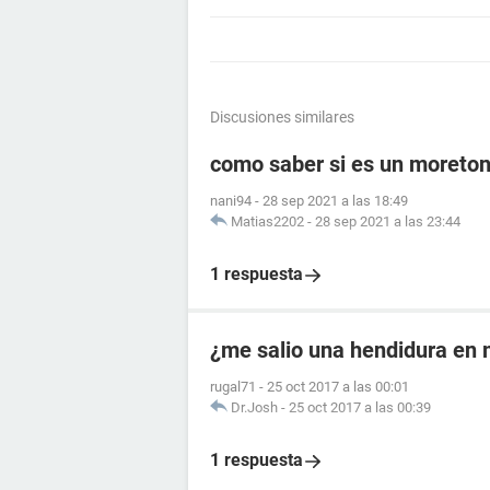
Discusiones similares
como saber si es un moreto
nani94
-
28 sep 2021 a las 18:49
Matias2202
-
28 sep 2021 a las 23:44
1 respuesta
¿me salio una hendidura en m
rugal71
-
25 oct 2017 a las 00:01
Dr.Josh
-
25 oct 2017 a las 00:39
1 respuesta