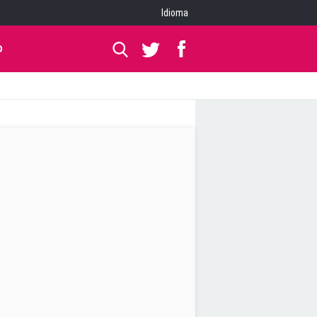
Idioma
O