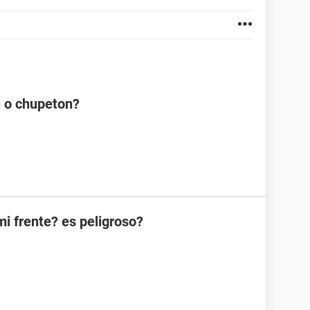
n o chupeton?
i frente? es peligroso?