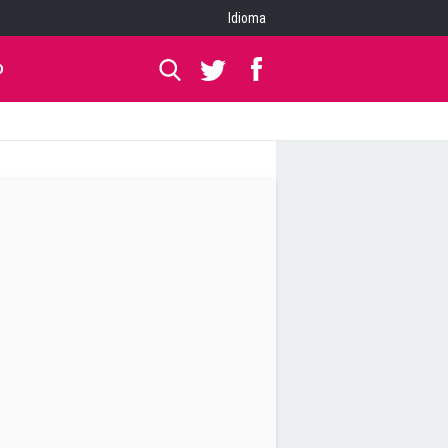
Idioma
O