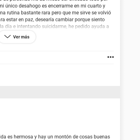
mi único desahogo es encerrarme en mi cuarto y
 rutina bastante rara pero que me sirve se volvió
ara estar en paz, desearía cambiar porque siento
da día e intentando suicidarme, he pedido ayuda a
regaños constantes o están hartos de mi por
Ver más
me repiten que "llorar no sirve de nada" lo sé pero
como cambiar, agradecería que alguna persona me
vida es hermosa y hay un montón de cosas buenas