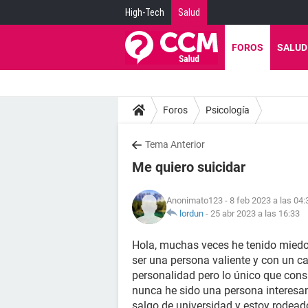
High-Tech
Salud
FOROS
SALUD
Foros
Psicología
Tema Anterior
Me quiero suicidar
Anonimato123
- 8 feb 2023 a las 04:
lordun
-
25 abr 2023 a las 16:33
Hola, muchas veces he tenido miedo 
ser una persona valiente y con un ca
personalidad pero lo único que consi
nunca he sido una persona interesa
salgo de universidad y estoy rodead