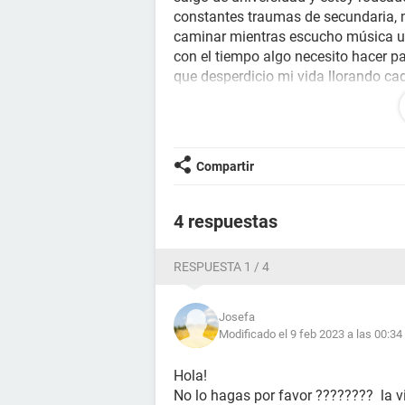
constantes traumas de secundaria, 
caminar mientras escucho música una
con el tiempo algo necesito hacer p
que desperdicio mi vida llorando ca
mis padres pero siempre termina en 
sentirme así al punto de que siempre 
aún así nose por donde empezar y 
ofreciera un consejo.
Compartir
4 respuestas
RESPUESTA 1 / 4
Josefa
Modificado el 9 feb 2023 a las 00:34
Hola!
No lo hagas por favor ???????? la 