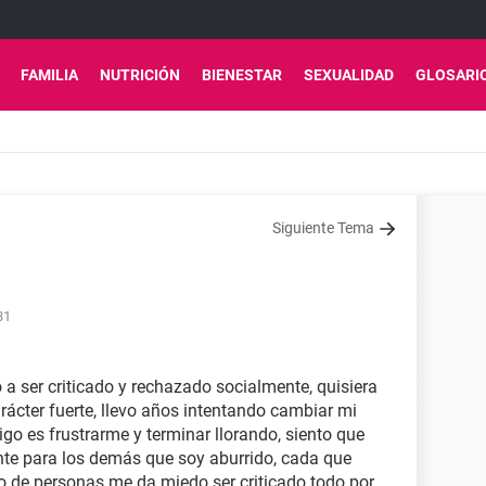
FAMILIA
NUTRICIÓN
BIENESTAR
SEXUALIDAD
GLOSARI
Siguiente Tema
31
a ser criticado y rechazado socialmente, quisiera
rácter fuerte, llevo años intentando cambiar mi
go es frustrarme y terminar llorando, siento que
nte para los demás que soy aburrido, cada que
o de personas me da miedo ser criticado todo por