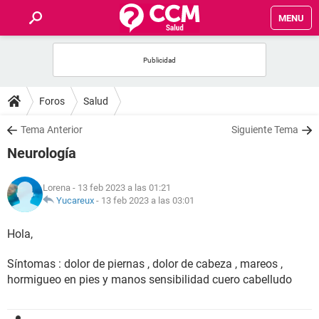
MENU
INICIO
FOROS
Foros
Salud
SALUD
Tema Anterior
Siguiente Tema
Neurología
FAMILIA
Lorena
- 13 feb 2023 a las 01:21
NUTRICIÓN
Yucareux
-
13 feb 2023 a las 03:01
Hola,
BIENESTAR
Síntomas : dolor de piernas , dolor de cabeza , mareos ,
SEXUALIDAD
hormigueo en pies y manos sensibilidad cuero cabelludo
GLOSARIO