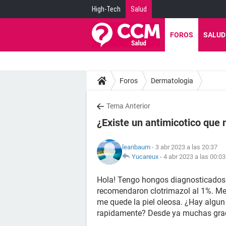
High-Tech
Salud
FOROS
SALUD
Foros
Dermatologia
Tema Anterior
¿Existe un antimicotico que 
leanbaum
- 3 abr 2023 a las 20:37
Yucareux
-
4 abr 2023 a las 00:03
Hola! Tengo hongos diagnosticados e
recomendaron clotrimazol al 1%. Me
me quede la piel oleosa. ¿Hay algun
rapidamente? Desde ya muchas grac