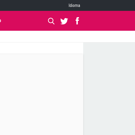
Idioma
O