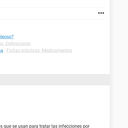
oleoso?
as -Definiciones
na
-
Fichas prácticas -Medicamentos
que se usan para tratar las infecciones por