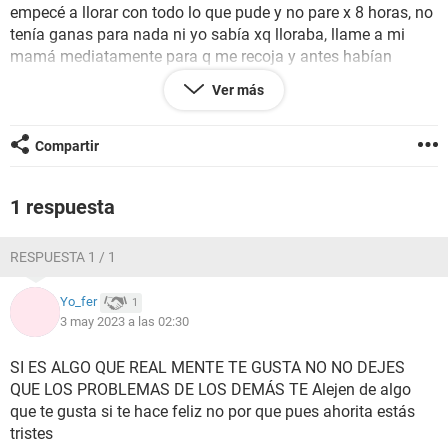
empecé a llorar con todo lo que pude y no pare x 8 horas, no
tenía ganas para nada ni yo sabía xq lloraba, llame a mi
mamá mediatamente para q me recoja y antes habían
pasado momentos similares , obviamente ahora estoy
Ver más
reduciendo todo muchísimo, y me dijeron q deje atletismo,
xq ando sin tiempo para nada y podría ser ese un motivo, de
lunes a viernes entreno 2 horas hasta las 8 fe la noche
Compartir
natación , martes miércoles viernes gimnacio x la natación
y lunes miércoles jueves atletismo, y realmente no sé si sea
1 respuesta
buena idea dejar atletismo, siento q me estoy rindiendo muy
fácil solo x 1 día malo y no sé si sea lo correcto, me siento
débil, q podría dar más , y se q puedo pero nc si termine
RESPUESTA 1 / 1
emocionalmente bien...
Yo_fer
1
3 may 2023 a las 02:30
SI ES ALGO QUE REAL MENTE TE GUSTA NO NO DEJES
QUE LOS PROBLEMAS DE LOS DEMÁS TE Alejen de algo
que te gusta si te hace feliz no por que pues ahorita estás
tristes