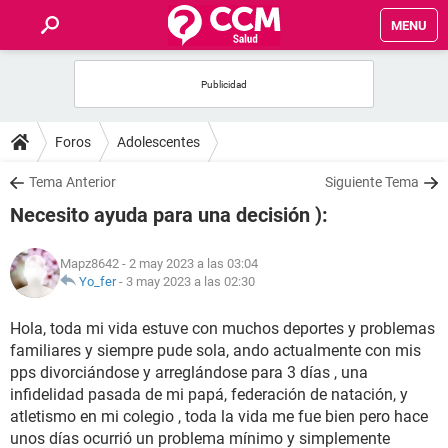
MENU
INICIO
FOROS
Foros
Adolescentes
SALUD
Tema Anterior
Siguiente Tema
Necesito ayuda para una decisión ):
FAMILIA
Mapz8642
- 2 may 2023 a las 03:04
NUTRICIÓN
Yo_fer
-
3 may 2023 a las 02:30
Hola, toda mi vida estuve con muchos deportes y problemas
BIENESTAR
familiares y siempre pude sola, ando actualmente con mis
pps divorciándose y arreglándose para 3 días , una
SEXUALIDAD
infidelidad pasada de mi papá, federación de natación, y
atletismo en mi colegio , toda la vida me fue bien pero hace
GLOSARIO
unos días ocurrió un problema mínimo y simplemente