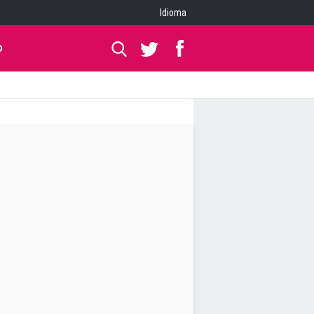
Idioma
O