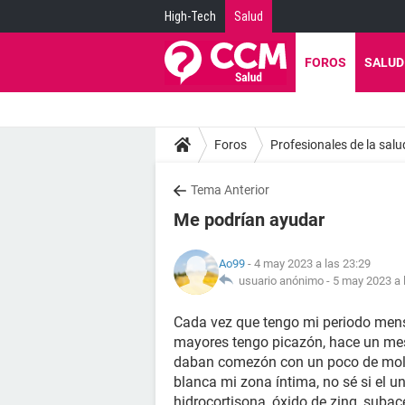
High-Tech
Salud
FOROS
SALUD
Foros
Profesionales de la salu
Tema Anterior
Me podrían ayudar
Ao99
- 4 may 2023 a las 23:29
usuario anónimo -
5 may 2023 a 
Cada vez que tengo mi periodo menst
mayores tengo picazón, hace un me
daban comezón con un poco de moles
blanca mi zona íntima, no sé si el
hidrocortisona, óxido de zing, suba