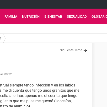
FAMILIA
NUTRICIÓN
BIENESTAR
SEXUALIDAD
GLOSARI
d
Siguiente Tema
las 00:22
rual siempre tengo infección y en los labios
s me di cuenta que tengo unos granitos que me
tia al orinar, apenas me di cuenta que tengo
 ungüento que me puse me quemó (lidocaína,
cetato de aluminio)