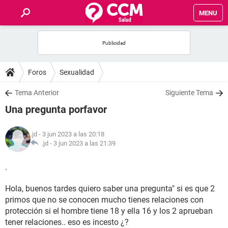
MENU
INICIO
FOROS
Foros
Sexualidad
SALUD
Tema Anterior
Siguiente Tema
Una pregunta porfavor
FAMILIA
.jd
- 3 jun 2023 a las 20:18
NUTRICIÓN
.jd -
3 jun 2023 a las 21:39
.
BIENESTAR
Hola, buenos tardes quiero saber una pregunta" si es que 2
SEXUALIDAD
primos que no se conocen mucho tienes relaciones con
protección si el hombre tiene 18 y ella 16 y los 2 aprueban
GLOSARIO
tener relaciones.. eso es incesto ¿?