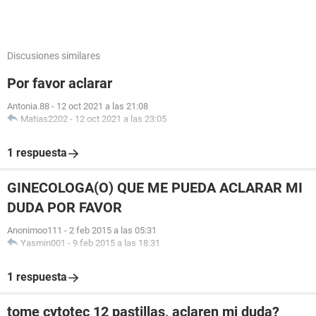
Discusiones similares
Por favor aclarar
Antonia.88
-
12 oct 2021 a las 21:08
Matias2202
-
12 oct 2021 a las 23:05
1 respuesta
GINECOLOGA(O) QUE ME PUEDA ACLARAR MI
DUDA POR FAVOR
Anonimoo111
-
2 feb 2015 a las 05:31
Yasmin001
-
9 feb 2015 a las 18:31
1 respuesta
tome cytotec 12 pastillas, aclaren mi duda?