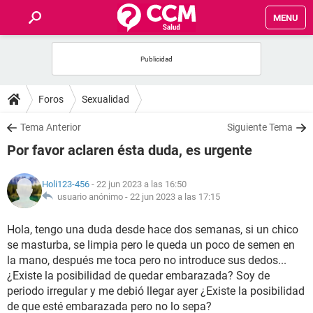
MENU
INICIO
FOROS
Foros
Sexualidad
SALUD
Tema Anterior
Siguiente Tema
Por favor aclaren ésta duda, es urgente
FAMILIA
Holi123-456
- 22 jun 2023 a las 16:50
NUTRICIÓN
usuario anónimo -
22 jun 2023 a las 17:15
Hola, tengo una duda desde hace dos semanas, si un chico
BIENESTAR
se masturba, se limpia pero le queda un poco de semen en
la mano, después me toca pero no introduce sus dedos...
SEXUALIDAD
¿Existe la posibilidad de quedar embarazada? Soy de
periodo irregular y me debió llegar ayer ¿Existe la posibilidad
GLOSARIO
de que esté embarazada pero no lo sepa?