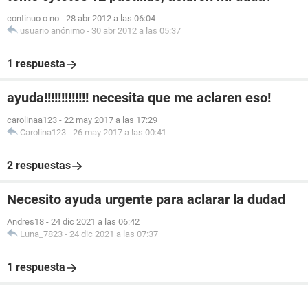
continuo o no
-
28 abr 2012 a las 06:04
usuario anónimo
-
30 abr 2012 a las 05:37
1 respuesta
ayuda!!!!!!!!!!!!! necesita que me aclaren eso!
carolinaa123
-
22 may 2017 a las 17:29
Carolina123
-
26 may 2017 a las 00:41
2 respuestas
Necesito ayuda urgente para aclarar la dudad
Andres18
-
24 dic 2021 a las 06:42
Luna_7823
-
24 dic 2021 a las 07:37
1 respuesta