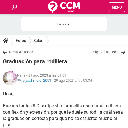
MENU
INICIO
FOROS
Foros
Salud
SALUD
Tema Anterior
Siguiente Tema
Graduación para rodillera
FAMILIA
Karla
- 29 ago 2023 a las 01:09
NUTRICIÓN
elyaahmero_2051
-
29 ago 2023 a las 01:34
Hola,
BIENESTAR
Buenas tardes.!! Disculpe si mi abuelita usara una rodillera
SEXUALIDAD
con flexión y extensión, por que le duele su rodilla cuál sería
la graduación correcta para que no se esfuerce mucho al
GLOSARIO
pisar