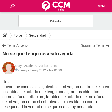
MENU
INICIO
FOROS
Foros
Sexualidad
SALUD
Tema Anterior
Siguiente Tema
No se que tengo nesesito ayuda
FAMILIA
anay
- 26 abr 2012 a las 19:48
NUTRICIÓN
anay -
3 may 2012 a las 01:29
Hola,
BIENESTAR
bueno me caso es el siguiente en mi vagina dentro de ella en
los labios he notado que tengo unos granitos chiquitos
SEXUALIDAD
como si fuera irritacion , tambien he notado que me afuera
de mi vagina como si estubiera sucia es blanco como
resequedad la verdad no se que sea estoy asustada
GLOSARIO