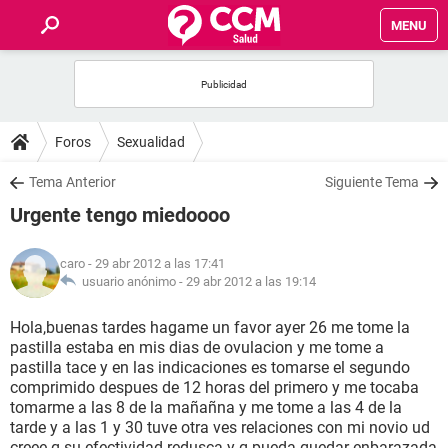
MENU
INICIO
FOROS
Foros
Sexualidad
SALUD
Tema Anterior
Siguiente Tema
Urgente tengo miedoooo
FAMILIA
caro
- 29 abr 2012 a las 17:41
NUTRICIÓN
usuario anónimo -
29 abr 2012 a las 19:14
Hola,buenas tardes hagame un favor ayer 26 me tome la
BIENESTAR
pastilla estaba en mis dias de ovulacion y me tome a
pastilla tace y en las indicaciones es tomarse el segundo
SEXUALIDAD
comprimido despues de 12 horas del primero y me tocaba
tomarme a las 8 de la mañañna y me tome a las 4 de la
tarde y a las 1 y 30 tuve otra ves relaciones con mi novio ud
GLOSARIO
creee q su efectividad redusca y q pueda quedar enbarazada