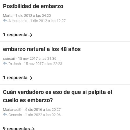
Posibilidad de embarzo
Marta
-
1 dic 2012 a las 04:20
A.Herquinio
-
1 dic 2012 a las 12:27
1 respuesta
embarzo natural a los 48 años
soncari
-
15 nov 2017 a las 21:36
Dr.Josh
-
15 nov 2017 a las 22:23
1 respuesta
Cuán verdadero es eso de que si palpita el
cuello es embarzo?
Marianadith
-
6 dic 2016 a las 20:27
Genesis
-
1 abr 2022 a las 02:06
9 respuestas