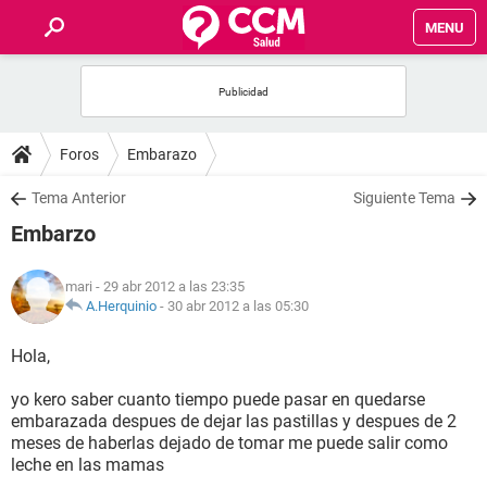
MENU
INICIO
FOROS
Foros
Embarazo
SALUD
Tema Anterior
Siguiente Tema
Embarzo
FAMILIA
mari
- 29 abr 2012 a las 23:35
NUTRICIÓN
A.Herquinio
-
30 abr 2012 a las 05:30
Hola,
BIENESTAR
yo kero saber cuanto tiempo puede pasar en quedarse
SEXUALIDAD
embarazada despues de dejar las pastillas y despues de 2
meses de haberlas dejado de tomar me puede salir como
leche en las mamas
GLOSARIO