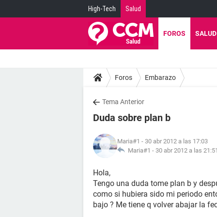
High-Tech
Salud
FOROS
SALUD
Foros
Embarazo
Tema Anterior
Duda sobre plan b
Maria#1
- 30 abr 2012 a las 17:03
Maria#1 -
30 abr 2012 a las 21:5
Hola,
Tengo una duda tome plan b y despu
como si hubiera sido mi periodo en
bajo ? Me tiene q volver abajar la 