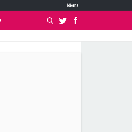
Idioma
O