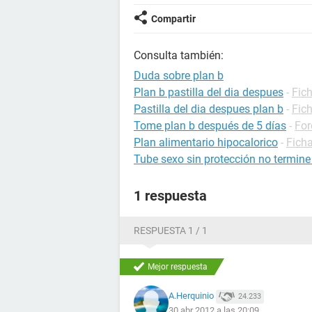
Compartir
Consulta también:
Duda sobre plan b
Plan b pastilla del dia despues
-
Fic
Pastilla del dia despues plan b
-
Fic
Tome plan b después de 5 días
-
For
Plan alimentario hipocalorico
-
Ficha
Tube sexo sin protección no termine
1 respuesta
RESPUESTA 1 / 1
Mejor respuesta
A.Herquinio
24.233
30 abr 2012 a las 20:09