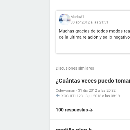
Maria#1
30 abr 2012 a las 21:51
Muchas gracias de todos modos real
de la ultima relación y salio negativ
Discusiones similares
¿Cuántas veces puedo tomar l
Colewoman
-
31 dic 2012 a las 20:32
XOCHITL123
-
3 jul 2018 a las 08:19
100 respuestas