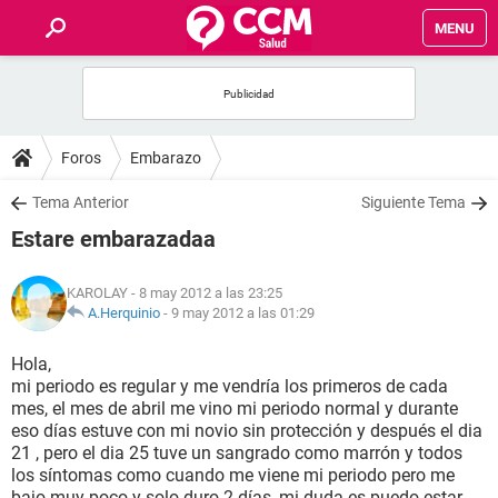
MENU
INICIO
FOROS
Foros
Embarazo
SALUD
Tema Anterior
Siguiente Tema
Estare embarazadaa
FAMILIA
KAROLAY
- 8 may 2012 a las 23:25
NUTRICIÓN
A.Herquinio
-
9 may 2012 a las 01:29
Hola,
BIENESTAR
mi periodo es regular y me vendría los primeros de cada
mes, el mes de abril me vino mi periodo normal y durante
SEXUALIDAD
eso días estuve con mi novio sin protección y después el dia
21 , pero el dia 25 tuve un sangrado como marrón y todos
los síntomas como cuando me viene mi periodo pero me
GLOSARIO
bajo muy poco y solo duro 2 días, mi duda es puedo estar