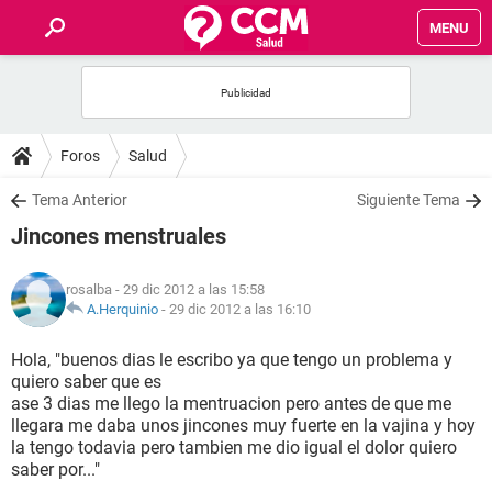
MENU
INICIO
FOROS
Foros
Salud
SALUD
Tema Anterior
Siguiente Tema
Jincones menstruales
FAMILIA
rosalba
- 29 dic 2012 a las 15:58
NUTRICIÓN
A.Herquinio
-
29 dic 2012 a las 16:10
Hola, "buenos dias le escribo ya que tengo un problema y
BIENESTAR
quiero saber que es
ase 3 dias me llego la mentruacion pero antes de que me
SEXUALIDAD
llegara me daba unos jincones muy fuerte en la vajina y hoy
la tengo todavia pero tambien me dio igual el dolor quiero
saber por..."
GLOSARIO