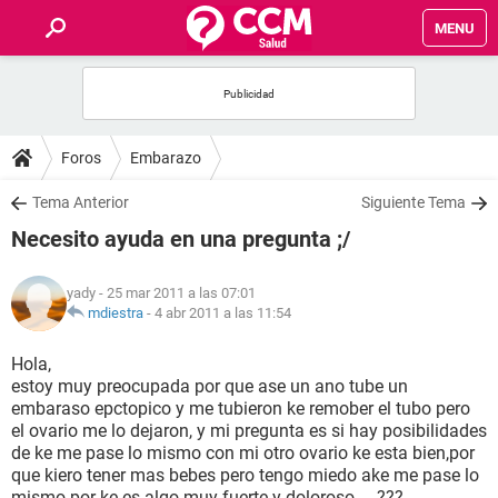
MENU
INICIO
FOROS
Foros
Embarazo
SALUD
Tema Anterior
Siguiente Tema
Necesito ayuda en una pregunta ;/
FAMILIA
yady
- 25 mar 2011 a las 07:01
NUTRICIÓN
mdiestra
-
4 abr 2011 a las 11:54
Hola,
BIENESTAR
estoy muy preocupada por que ase un ano tube un
embaraso epctopico y me tubieron ke remober el tubo pero
SEXUALIDAD
el ovario me lo dejaron, y mi pregunta es si hay posibilidades
de ke me pase lo mismo con mi otro ovario ke esta bien,por
que kiero tener mas bebes pero tengo miedo ake me pase lo
GLOSARIO
mismo por ke es algo muy fuerte y doloroso.....???