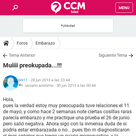
MENU
INICIO
FOROS
Foros
Embarazo
SALUD
Tema Anterior
Siguiente Tema
Muiiii preokupada...!!!
FAMILIA
brii11
- 28 jun 2013 a las 23:44
NUTRICIÓN
usuario anónimo -
30 jun 2013 a las 00:44
Hola,
BIENESTAR
pues la verdad estoy muy preocupada tuve relaciones el 11
de mayo, y como hace 2 semanas note ciertas cosillas raras
SEXUALIDAD
parecía embarazo y me practique una prueba el 26 de junio
pero salió negativa. Ahora sigo con la inmensa duda de si
podría estar embarazada o no... pues tbn m diagnosticaron
GLOSARIO
el mes anterior que tengo un ovario microquistico, y la