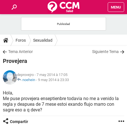
MENU
INICIO
FORUMS
Foros
Sexualidad
SALUD
Tema Anterior
Siguiente Tema
Provejera
FAMILIA
deprovejro
- 7 may 2014 à 17:05
NUTRICIÓN
noehein
-
9 may 2014 à 23:33
Hola,
BIENESTAR
Me puse provejera enseptienbre todavia no me a venido la
regla y deapuea de 7 mese estoi exando flujo marro con
SEXUALIDAD
sagre eso a q deve?
Compartir
GLOSARIO