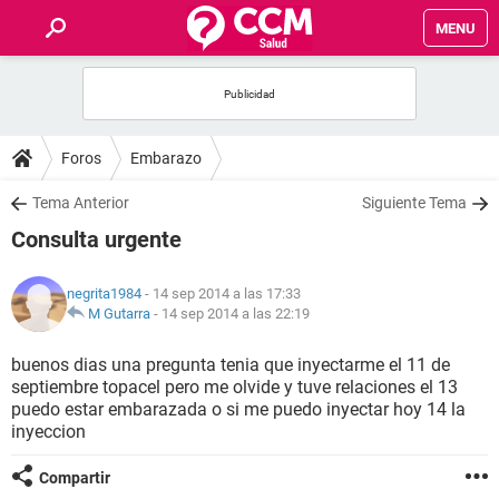
MENU
INICIO
FOROS
Foros
Embarazo
SALUD
Tema Anterior
Siguiente Tema
Consulta urgente
FAMILIA
negrita1984
- 14 sep 2014 a las 17:33
NUTRICIÓN
M Gutarra
-
14 sep 2014 a las 22:19
buenos dias una pregunta tenia que inyectarme el 11 de
BIENESTAR
septiembre topacel pero me olvide y tuve relaciones el 13
puedo estar embarazada o si me puedo inyectar hoy 14 la
SEXUALIDAD
inyeccion
Compartir
GLOSARIO