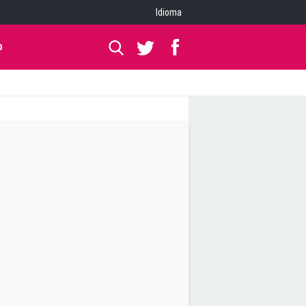
Idioma
O