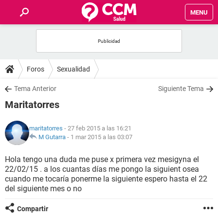
MENU
INICIO
FOROS
Foros
Sexualidad
SALUD
Tema Anterior
Siguiente Tema
Maritatorres
FAMILIA
maritatorres
- 27 feb 2015 a las 16:21
NUTRICIÓN
M Gutarra
-
1 mar 2015 a las 03:07
Hola tengo una duda me puse x primera vez mesigyna el
BIENESTAR
22/02/15 . a los cuantas días me pongo la siguient osea
cuando me tocaría ponerme la siguiente espero hasta el 22
SEXUALIDAD
del siguiente mes o no
Compartir
GLOSARIO