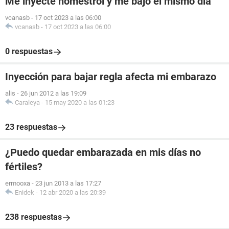
Me inyecte nomestrol y me bajo el mismo dia
vcanasb
-
17 oct 2023 a las 06:00
vcanasb
-
17 oct 2023 a las 06:00
0 respuestas
Inyección para bajar regla afecta mi embarazo
alis
-
26 jun 2012 a las 19:09
Caraleya
-
15 may 2020 a las 01:23
23 respuestas
¿Puedo quedar embarazada en mis días no
fértiles?
ermooxa
-
23 jun 2013 a las 17:27
Enidek
-
12 abr 2020 a las 20:39
238 respuestas