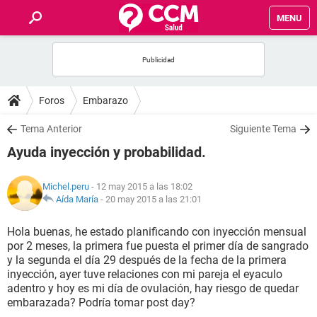
MENU
INICIO
FOROS
Foros
Embarazo
SALUD
Tema Anterior
Siguiente Tema
Ayuda inyección y probabilidad.
FAMILIA
Michel.peru
- 12 may 2015 a las 18:02
NUTRICIÓN
Aída María
-
20 may 2015 a las 21:01
Hola buenas, he estado planificando con inyección mensual
BIENESTAR
por 2 meses, la primera fue puesta el primer día de sangrado
y la segunda el día 29 después de la fecha de la primera
SEXUALIDAD
inyección, ayer tuve relaciones con mi pareja el eyaculo
adentro y hoy es mi día de ovulación, hay riesgo de quedar
embarazada? Podría tomar post day?
GLOSARIO