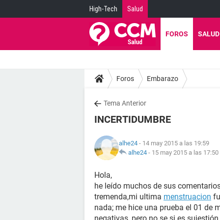
High-Tech
Salud
FOROS
SALUD
Foros
Embarazo
Tema Anterior
INCERTIDUMBRE
alhe24
- 14 may 2015 a las 19:59
alhe24
-
15 may 2015 a las 17:50
Hola,
he leído muchos de sus comentarios
tremenda,mi ultima
menstruacion
fu
nada; me hice una prueba el 01 de 
negativas, pero no se si es sujestió