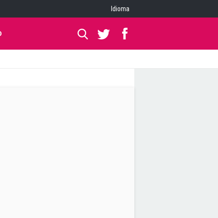
Idioma
O