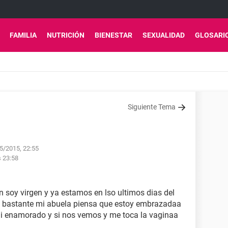
FAMILIA
NUTRICIÓN
BIENESTAR
SEXUALIDAD
GLOSARI
Siguiente Tema
05/2015, 22:55
s 23:58
soy virgen y ya estamos en lso ultimos dias del
 bastante mi abuela piensa que estoy embrazadaa
mi enamorado y si nos vemos y me toca la vaginaa