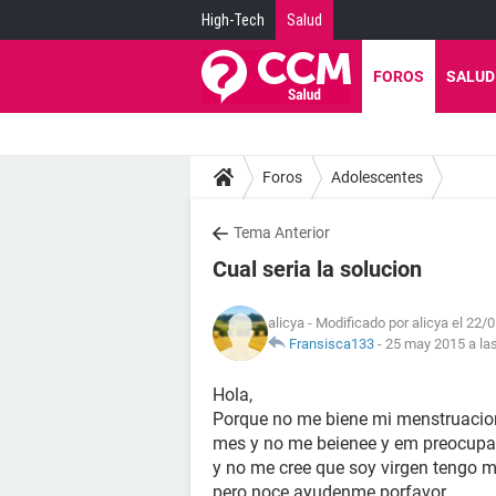
High-Tech
Salud
FOROS
SALUD
Foros
Adolescentes
Tema Anterior
Cual seria la solucion
alicya
- Modificado por alicya el 22/
Fransisca133
-
25 may 2015 a la
Hola,
Porque no me biene mi menstruacion 
mes y no me beienee y em preocupa
y no me cree que soy virgen tengo 
pero noce ayudenme porfavor