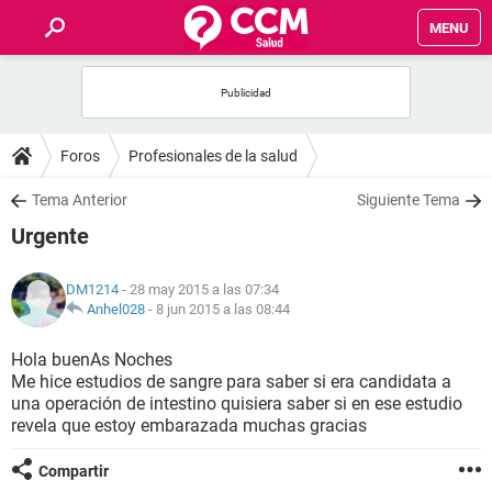
MENU
INICIO
FOROS
Foros
Profesionales de la salud
SALUD
Tema Anterior
Siguiente Tema
Urgente
FAMILIA
DM1214
- 28 may 2015 a las 07:34
NUTRICIÓN
Anhel028
-
8 jun 2015 a las 08:44
Hola buenAs Noches
BIENESTAR
Me hice estudios de sangre para saber si era candidata a
una operación de intestino quisiera saber si en ese estudio
SEXUALIDAD
revela que estoy embarazada muchas gracias
Compartir
GLOSARIO