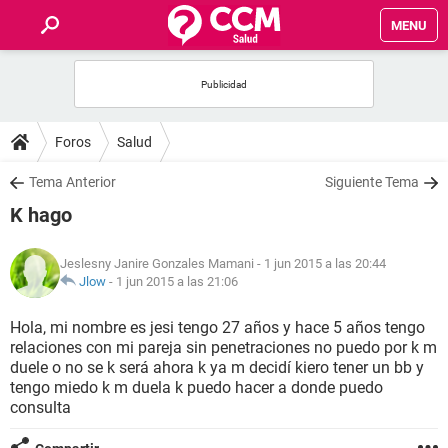
MENU
INICIO
FOROS
Foros
Salud
SALUD
Tema Anterior
Siguiente Tema
K hago
FAMILIA
Jeslesny Janire Gonzales Mamani
- 1 jun 2015 a las 20:44
NUTRICIÓN
Jlow
-
1 jun 2015 a las 21:06
Hola, mi nombre es jesi tengo 27 años y hace 5 años tengo
BIENESTAR
relaciones con mi pareja sin penetraciones no puedo por k m
duele o no se k será ahora k ya m decidí kiero tener un bb y
SEXUALIDAD
tengo miedo k m duela k puedo hacer a donde puedo
consulta
GLOSARIO