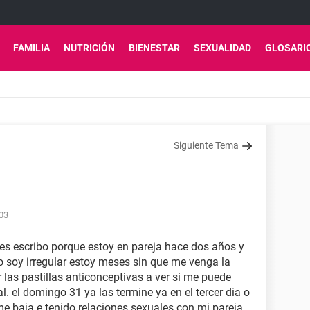
FAMILIA
NUTRICIÓN
BIENESTAR
SEXUALIDAD
GLOSARI
Siguiente Tema
:03
es escribo porque estoy en pareja hace dos años y
 soy irregular estoy meses sin que me venga la
las pastillas anticonceptivas a ver si me puede
al. el domingo 31 ya las termine ya en el tercer dia o
me baja e tenido relaciones sexuales con mi pareja