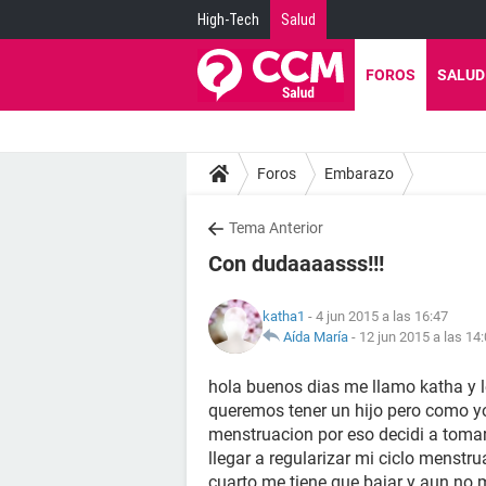
High-Tech
Salud
FOROS
SALUD
Foros
Embarazo
Tema Anterior
Con dudaaaasss!!!
katha1
- 4 jun 2015 a las 16:47
Aída María
-
12 jun 2015 a las 14
hola buenos dias me llamo katha y l
queremos tener un hijo pero como yo
menstruacion por eso decidi a tomar 
llegar a regularizar mi ciclo menstru
cuarto me tiene que bajar y aun no 