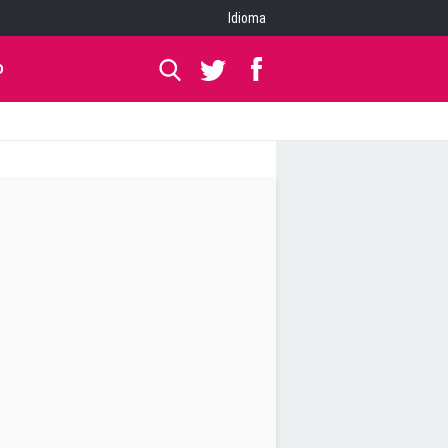
Idioma
O