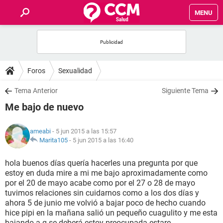
MENU
INICIO
FOROS
Foros
Sexualidad
SALUD
Tema Anterior
Siguiente Tema
Me bajo de nuevo
FAMILIA
ameabi
- 5 jun 2015 a las 15:57
NUTRICIÓN
Marita105
-
5 jun 2015 a las 16:40
hola buenos días quería hacerles una pregunta por que
BIENESTAR
estoy en duda mire a mi me bajo aproximadamente como
por el 20 de mayo acabe como por el 27 o 28 de mayo
SEXUALIDAD
tuvimos relaciones sin cuidarnos como a los dos días y
ahora 5 de junio me volvió a bajar poco de hecho cuando
hice pipi en la mañana salió un pequeño cuagulito y me esta
GLOSARIO
bajando a q se deberá estoy preocupada estare