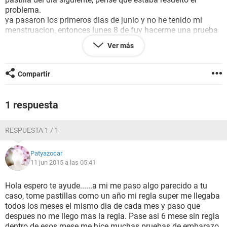
problema.
ya pasaron los primeros dias de junio y no he tenido mi
menstruacion, entonces lunes 8 de fuy hacerme una prueba
de embarazo en un laboratorio y salio negativo.
Ver más
ya pasaron dos dias mas y aun no tengo mi regla.
¿creen que este embarazada?
¿porque no tengo mi menstruacion?
Compartir
1 respuesta
RESPUESTA 1 / 1
Patyazocar
11 jun 2015 a las 05:41
Hola espero te ayude......a mi me paso algo parecido a tu
caso, tome pastillas como un año mi regla super me llegaba
todos los meses el mismo dia de cada mes y paso que
despues no me llego mas la regla. Pase asi 6 mese sin regla
dentro de esos mese me hice muchas pruebas de embarazo