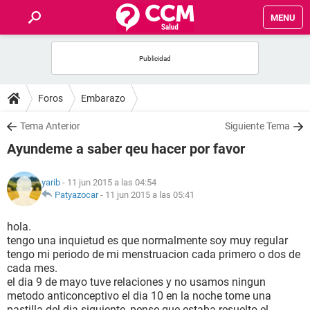
MENU
INICIO
FOROS
Foros
Embarazo
SALUD
Tema Anterior
Siguiente Tema
Ayundeme a saber qeu hacer por favor
FAMILIA
yarib
- 11 jun 2015 a las 04:54
NUTRICIÓN
Patyazocar
-
11 jun 2015 a las 05:41
hola.
BIENESTAR
tengo una inquietud es que normalmente soy muy regular
tengo mi periodo de mi menstruacion cada primero o dos de
SEXUALIDAD
cada mes.
el dia 9 de mayo tuve relaciones y no usamos ningun
metodo anticonceptivo el dia 10 en la noche tome una
GLOSARIO
pastilla del dia siguiente, pense que estaba resuelto el